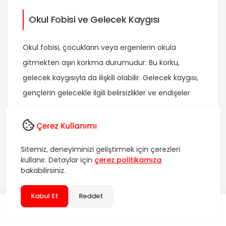
Okul Fobisi ve Gelecek Kaygısı
Okul fobisi, çocukların veya ergenlerin okula
gitmekten aşırı korkma durumudur. Bu korku,
gelecek kaygısıyla da ilişkili olabilir. Gelecek kaygısı,
gençlerin gelecekle ilgili belirsizlikler ve endişeler
yaşaması durumudur.
Çerez Kullanımı
Okul fobisi ve gelecek kaygısı birbirini besleyebilir.
Örneğin, çocuklar ve ergenler, okulda başarısızlık
Sitemiz, deneyiminizi geliştirmek için çerezleri
kullanır. Detaylar için
çerez politikamıza
yaşama korkusuyla geleceklerine dair endişeler
bakabilirsiniz.
duyabilirler. Bu endişeler, motivasyon eksikliği,
düşük özgüven ve depresyon gibi sorunlara yol
Kabul Et
Reddet
açabilir.