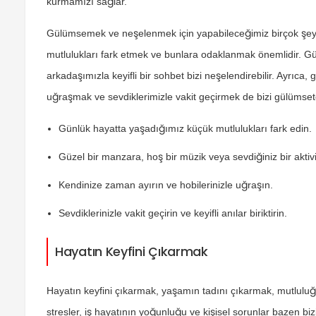
kurmamızı sağlar.
Gülümsemek ve neşelenmek için yapabileceğimiz birçok şey 
mutlulukları fark etmek ve bunlara odaklanmak önemlidir. Güz
arkadaşımızla keyifli bir sohbet bizi neşelendirebilir. Ayrıca
uğraşmak ve sevdiklerimizle vakit geçirmek de bizi gülümsete
Günlük hayatta yaşadığımız küçük mutlulukları fark edin.
Güzel bir manzara, hoş bir müzik veya sevdiğiniz bir aktivi
Kendinize zaman ayırın ve hobilerinizle uğraşın.
Sevdiklerinizle vakit geçirin ve keyifli anılar biriktirin.
Hayatın Keyfini Çıkarmak
Hayatın keyfini çıkarmak, yaşamın tadını çıkarmak, mutlul
stresler, iş hayatının yoğunluğu ve kişisel sorunlar bazen bi