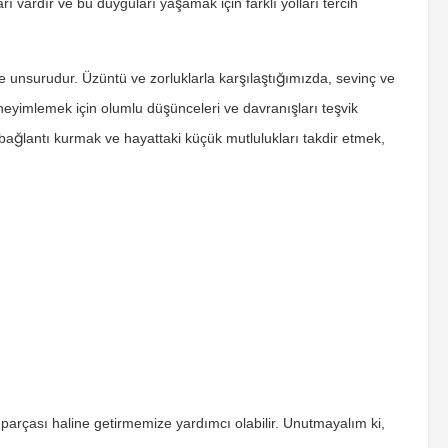
rı vardır ve bu duyguları yaşamak için farklı yolları tercih
e unsurudur. Üzüntü ve zorluklarla karşılaştığımızda, sevinç ve
neyimlemek için olumlu düşünceleri ve davranışları teşvik
ağlantı kurmak ve hayattaki küçük mutlulukları takdir etmek,
parçası haline getirmemize yardımcı olabilir. Unutmayalım ki,