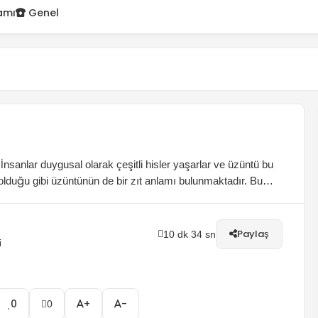
amı
Genel
nsanlar duygusal olarak çeşitli hisler yaşarlar ve üzüntü bu
 olduğu gibi üzüntünün de bir zıt anlamı bulunmaktadır. Bu
an hisleri keşfedeceğiz. Pozitif duyguların, mutluluğun,
Paylaş
10 dk 34 sn
i
0
+
-
0