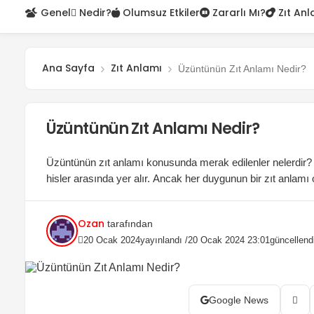
Genel
Nedir?
Olumsuz Etkiler
Zararlı Mı?
Zıt Anl
Ana Sayfa
Zıt Anlamı
Üzüntünün Zıt Anlamı Nedir?
Üzüntünün Zıt Anlamı Nedir?
Üzüntünün zıt anlamı konusunda merak edilenler nelerdir? İ
hisler arasında yer alır. Ancak her duygunun bir zıt anlamı
makalede, üzüntünün zıt anlamını ve bu duygunun karşıtı ol
sevincin...
Ozan
tarafından
20 Ocak 2024
yayınlandı /
20 Ocak 2024 23:01
güncellend
Google News