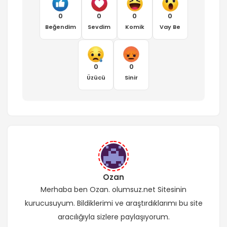
0
0
0
0
Beğendim
Sevdim
Komik
Vay Be
0
0
Üzücü
Sinir
Ozan
Merhaba ben Ozan. olumsuz.net Sitesinin
kurucusuyum. Bildiklerimi ve araştırdıklarımı bu site
aracılığıyla sizlere paylaşıyorum.