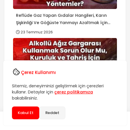
Reflüde Gaz Yapan Gıdalar Hangileri, Karın
Şişkinliği Ve Göğüste Yanmayı Azaltmak İçin
Pratik Yöntemler?
23 Temmuz 2026
Çerez Kullanımı
Alkollü Ağız Gargarası Kullanmak Sorun Olur
Sitemiz, deneyiminizi geliştirmek için çerezleri
Mu, Kuruluk ve Tahriş İçin Alkolsüz Alternatifler
kullanır. Detaylar için
çerez politikamıza
Var Mı?
bakabilirsiniz.
22 Temmuz 2026
Kabul Et
Reddet