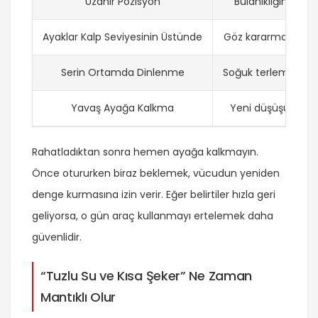
Uzanır Pozisyon
Bulanıklığın hafif
Ayaklar Kalp Seviyesinin Üstünde
Göz kararmasının 
Serin Ortamda Dinlenme
Soğuk terlemenin 
Yavaş Ayağa Kalkma
Yeni düşüşün önl
Rahatladıktan sonra hemen ayağa kalkmayın.
Önce otururken biraz beklemek, vücudun yeniden
denge kurmasına izin verir. Eğer belirtiler hızla geri
geliyorsa, o gün araç kullanmayı ertelemek daha
güvenlidir.
“Tuzlu Su ve Kısa Şeker” Ne Zaman
Mantıklı Olur