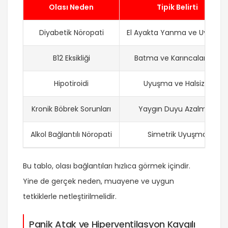
Olası Neden
Tipik Belirti
Diyabetik Nöropati
El Ayakta Yanma ve Uyuşma
B12 Eksikliği
Batma ve Karıncalanma
Hipotiroidi
Uyuşma ve Halsizlik
Kronik Böbrek Sorunları
Yaygın Duyu Azalması
Alkol Bağlantılı Nöropati
Simetrik Uyuşma
Bu tablo, olası bağlantıları hızlıca görmek içindir.
Yine de gerçek neden, muayene ve uygun
tetkiklerle netleştirilmelidir.
Panik Atak ve Hiperventilasyon Kaygılı