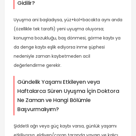
Gidilir?
Uyuşma ani başladıysa, yüz+kol+bacakta aynı anda
(özellikle tek taraflı) yeni uyuşma oluyorsa;
konuşma bozukluğu, baş dönmesi, görme kaybı ya
da denge kaybı eşlik ediyorsa inme şüphesi
nedeniyle zaman kaybetmeden acil
değerlendirme gerekir.
Gündelik Yaşamı Etkileyen veya
Haftalarca Süren Uyuşma İçin Doktora
Ne Zaman ve Hangi Bölümle
Başvurmalıyım?
Şiddetli ağrı veya güç kaybı varsa, günlük yaşamı
etkiliyorsa, eldiven/çorap tarzında yaygın ve kalıcı