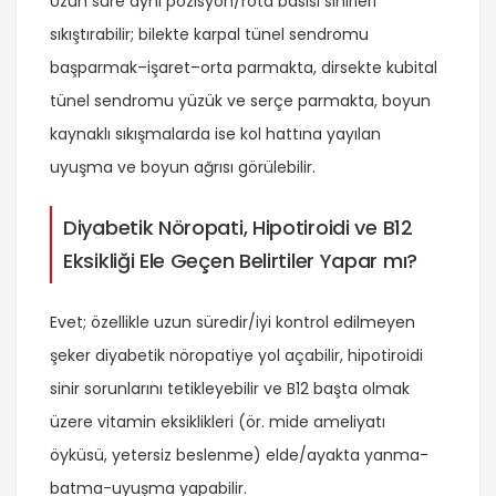
Uzun süre aynı pozisyon/rota basısı sinirleri
sıkıştırabilir; bilekte karpal tünel sendromu
başparmak–işaret–orta parmakta, dirsekte kubital
tünel sendromu yüzük ve serçe parmakta, boyun
kaynaklı sıkışmalarda ise kol hattına yayılan
uyuşma ve boyun ağrısı görülebilir.
Diyabetik Nöropati, Hipotiroidi ve B12
Eksikliği Ele Geçen Belirtiler Yapar mı?
Evet; özellikle uzun süredir/iyi kontrol edilmeyen
şeker diyabetik nöropatiye yol açabilir, hipotiroidi
sinir sorunlarını tetikleyebilir ve B12 başta olmak
üzere vitamin eksiklikleri (ör. mide ameliyatı
öyküsü, yetersiz beslenme) elde/ayakta yanma-
batma-uyușma yapabilir.