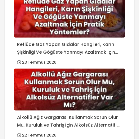
Reflüde Gaz Yapan Gıdalar Hangileri, Karın
Şişkinliği Ve Göğüste Yanmayı Azaltmak İçin
Pratik Yöntemler?
23 Temmuz 2026
Alkollü Ağız Gargarası Kullanmak Sorun Olur
Mu, Kuruluk ve Tahriş İçin Alkolsüz Alternatifler
Var Mı?
22 Temmuz 2026