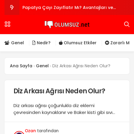
Papatya Çayı Zayıflatır Mı? Avantajları ve
Dezavantajları Nelerdir?
Araknofobi Nedir? Örümcek Korkusu Belirtileri ve
Tedavisi
Biyoteknolojinin Olumlu ve Olumsuz Yönleri
Genel
Nedir?
Olumsuz Etkiler
Zararlı Mı?
Alüminyum Sülfat Al₂(SO₄)₃ Zararları
Ana Sayfa
Genel
Diz Arkası Ağrısı Neden Olur?
Jelibonun Zararları: Sağlığınıza Olumsuz Etkileri
Nelerdir?
Diz Arkası Ağrısı Neden Olur?
Diz arkası ağrısı çoğunlukla diz eklemi
çevresinden kaynaklanır ve Baker kisti gibi sıvı
birikimi, menisküs yırtığı, kireçlenme, ya da arka
çapraz bağ yaralanmaları bu tabloya yol
Ozan
tarafından
açabilir. Bazen hamstring tendiniti ya da gerilme