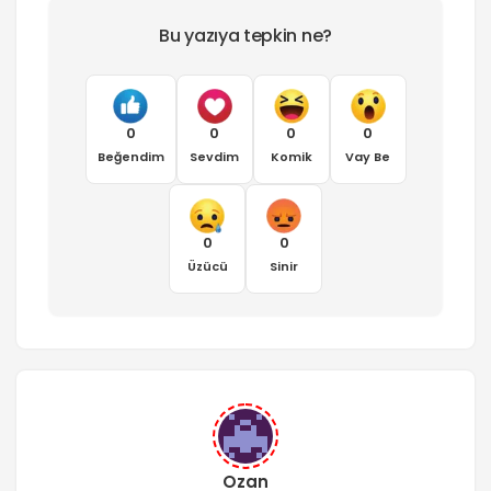
Bu yazıya tepkin ne?
0
0
0
0
Beğendim
Sevdim
Komik
Vay Be
0
0
Üzücü
Sinir
Ozan