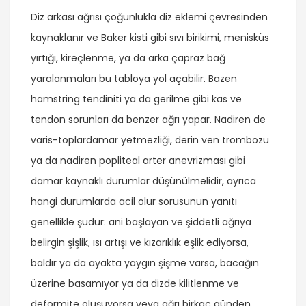
Diz arkası ağrısı çoğunlukla diz eklemi çevresinden
kaynaklanır ve Baker kisti gibi sıvı birikimi, menisküs
yırtığı, kireçlenme, ya da arka çapraz bağ
yaralanmaları bu tabloya yol açabilir. Bazen
hamstring tendiniti ya da gerilme gibi kas ve
tendon sorunları da benzer ağrı yapar. Nadiren de
varis-toplardamar yetmezliği, derin ven trombozu
ya da nadiren popliteal arter anevrizması gibi
damar kaynaklı durumlar düşünülmelidir, ayrıca
hangi durumlarda acil olur sorusunun yanıtı
genellikle şudur: ani başlayan ve şiddetli ağrıya
belirgin şişlik, ısı artışı ve kızarıklık eşlik ediyorsa,
baldır ya da ayakta yaygın şişme varsa, bacağın
üzerine basamıyor ya da dizde kilitlenme ve
deformite oluşuyorsa veya ağrı birkaç günden