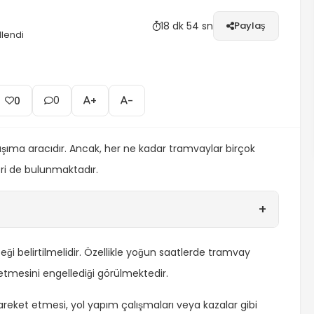
llediği görülmektedir. Bununla birlikte, tramvayların
18 dk 54 sn
Paylaş
lendi
0
0
+
-
 taşıma aracıdır. Ancak, her ne kadar tramvaylar birçok
ri de bulunmaktadır.
+
ceği belirtilmelidir. Özellikle yoğun saatlerde tramvay
t etmesini engellediği görülmektedir.
hareket etmesi, yol yapım çalışmaları veya kazalar gibi