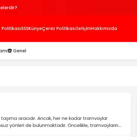
Nelerdir?
antajları Nelerdir?
k Politikası
SSS
Künye
Çerez Politikası
İletişim
Hakkımızda
 Tedavisi
lamı
Genel
u taşıma aracıdır. Ancak, her ne kadar tramvaylar
msuz yönleri de bulunmaktadır. Öncelikle, tramvayların
Özellikle yoğun saatlerde tramvay hatlarının trafiği