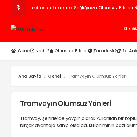
Jelibonun Zararları: Sağlığınıza Olumsuz Etkileri 
Papatya Çayı Zayıflatır Mı? Avantajları ve Dezav
Gizlili
Araknofobi Nedir? Örümcek Korkusu Belirtileri ve
Genel
Nedir?
Olumsuz Etkiler
Zararlı Mı?
Zıt An
Biyoteknolojinin Olumlu ve Olumsuz Yönleri
Alüminyum Sülfat Al₂(SO₄)₃ Zararları
Ana Sayfa
Genel
Tramvayın Olumsuz Yönleri
Tramvayın Olumsuz Yönleri
Tramvay, şehirlerde yaygın olarak kullanılan bir topl
birçok avantaja sahip olsa da, kullanımının bazı olu
trafik sıkışıklığına neden olabileceği belirtilmelidir. 