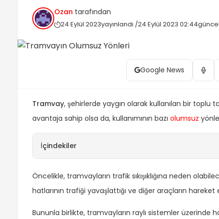
yavaşlattığı ve diğer araçların hareket etmesini enge
Ozan
tarafından
raylı...
24 Eylül 2023
yayınlandı /
24 Eylül 2023 02:44
güncel
Google News
Tramvay
, şehirlerde yaygın olarak kullanılan bir toplu
avantaja sahip olsa da, kullanımının bazı
olumsuz
yönle
İçindekiler
Öncelikle, tramvayların trafik sıkışıklığına neden olabile
hatlarının trafiği yavaşlattığı ve diğer araçların hareke
Bununla birlikte, tramvayların raylı sistemler üzerinde 