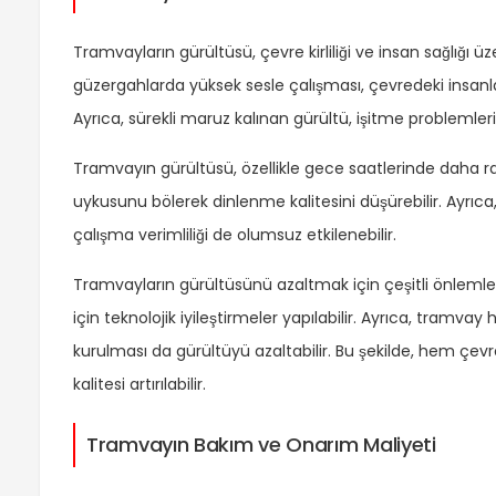
Tramvayların gürültüsü, çevre kirliliği ve insan sağlığı ü
güzergahlarda yüksek sesle çalışması, çevredeki insanlar
Ayrıca, sürekli maruz kalınan gürültü, işitme problemlerin
Tramvayın gürültüsü, özellikle gece saatlerinde daha rah
uykusunu bölerek dinlenme kalitesini düşürebilir. Ayrıc
çalışma verimliliği de olumsuz etkilenebilir.
Tramvayların gürültüsünü azaltmak için çeşitli önlemler
için teknolojik iyileştirmeler yapılabilir. Ayrıca, tramvay
kurulması da gürültüyü azaltabilir. Bu şekilde, hem çevre
kalitesi artırılabilir.
Tramvayın Bakım ve Onarım Maliyeti