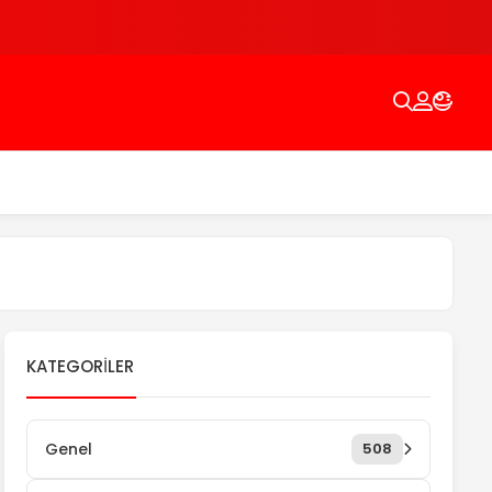
KATEGORILER
Genel
508