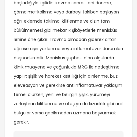
başladığıyla ilgilidir: travma sonrası ani dönme,
çömelme-kalkma veya darbeyi takiben başlayan
ağrı; eklemde takılma, kilitlenme ve dizin tam
bükülmemesi gibi mekanik şikâyetlerle menisküs
lehine öne çıkar. Travma olmadan giderek artan
ağrı ise aşırı yüklenme veya inflamatuvar durumları
düşündürebilir. Menisküs şüphesi olan olgularda
klinik muayene ve çoğunlukla
MRG
ile netleştirme
yapılır; şişlik ve hareket kısıtlılığı için dinlenme, buz-
eleveasyon ve gerekirse antiinflamatuvar yaklaşım
temel olurken, yeni ve belirgin şişlik, yürümeyi
zorlaştıran kilitlenme ve ateş ya da kızarıklık gibi acil
bulgular varsa gecikmeden uzmana başvurmak
gerekir.