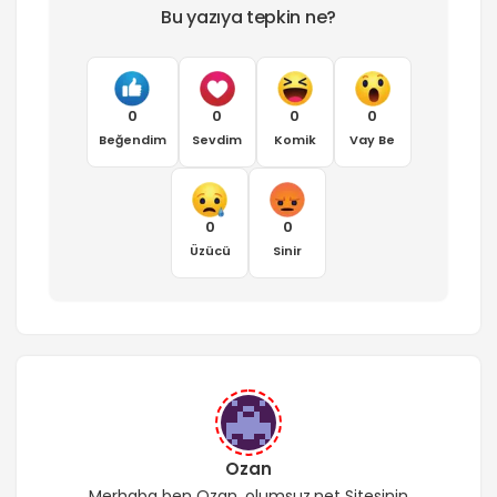
Bu yazıya tepkin ne?
0
0
0
0
Beğendim
Sevdim
Komik
Vay Be
0
0
Üzücü
Sinir
Ozan
Merhaba ben Ozan. olumsuz.net Sitesinin