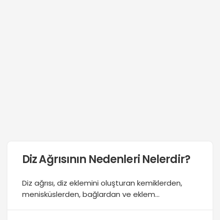
Diz Ağrısının Nedenleri Nelerdir?
Diz ağrısı, diz eklemini oluşturan kemiklerden,
menisküslerden, bağlardan ve eklem
kapsülünden ya da çevre kas ve bursalardan
kaynaklanabilir. Menisküs şüphesi genellikle, ayak