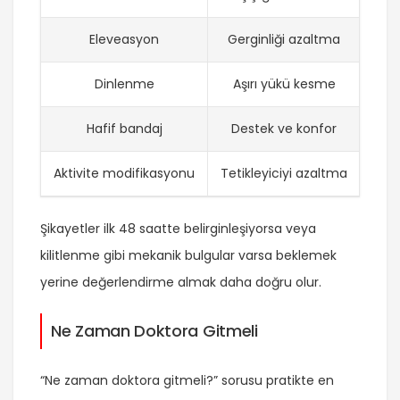
Eleveasyon
Gerginliği azaltma
G
Dinlenme
Aşırı yükü kesme
İl
Hafif bandaj
Destek ve konfor
Kıs
Aktivite modifikasyonu
Tetikleyiciyi azaltma
Mer
Şikayetler ilk 48 saatte belirginleşiyorsa veya
kilitlenme gibi mekanik bulgular varsa beklemek
yerine değerlendirme almak daha doğru olur.
Ne Zaman Doktora Gitmeli
“Ne zaman doktora gitmeli?” sorusu pratikte en