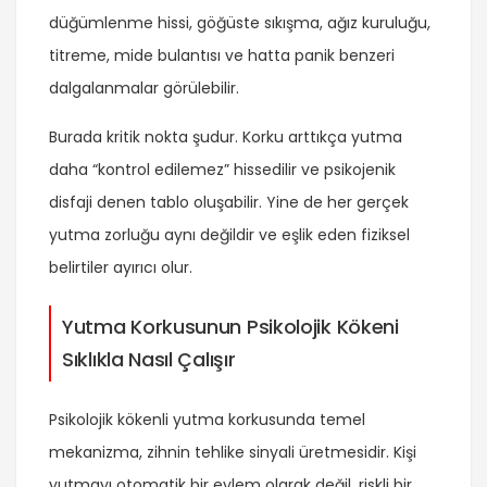
düğümlenme hissi, göğüste sıkışma, ağız kuruluğu,
titreme, mide bulantısı ve hatta panik benzeri
dalgalanmalar görülebilir.
Burada kritik nokta şudur. Korku arttıkça yutma
daha “kontrol edilemez” hissedilir ve
psikojenik
disfaji
denen tablo oluşabilir. Yine de her gerçek
yutma zorluğu aynı değildir ve eşlik eden fiziksel
belirtiler ayırıcı olur.
Yutma Korkusunun Psikolojik Kökeni
Sıklıkla Nasıl Çalışır
Psikolojik kökenli yutma korkusunda temel
mekanizma, zihnin tehlike sinyali üretmesidir. Kişi
yutmayı otomatik bir eylem olarak değil, riskli bir