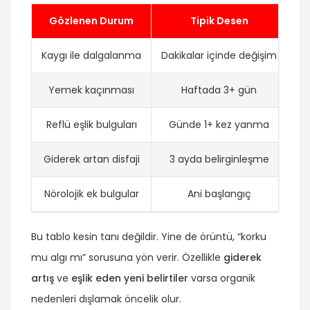
Gözlenen Durum
Tipik Desen
Kaygı ile dalgalanma
Dakikalar içinde değişim
Yemek kaçınması
Haftada 3+ gün
Ye
Reflü eşlik bulguları
Günde 1+ kez yanma
Giderek artan disfaji
3 ayda belirginleşme
Nörolojik ek bulgular
Ani başlangıç
Bu tablo kesin tanı değildir. Yine de örüntü, “korku
mu algı mı” sorusuna yön verir. Özellikle
giderek
artış
ve
eşlik eden yeni belirtiler
varsa organik
nedenleri dışlamak öncelik olur.