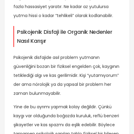
fazla hassasiyet yaratır. Ne kadar az yutulursa
yutma hissi o kadar “tehlikeli” olarak kodlanabilir.
Psikojenik Disfaji ile Organik Nedenler
Nasıl Karışır
Psikojenik disfajide asıl problem yutmanın
güvenliğini bozan bir fiziksel engelden çok, kaygının
tetiklediği algı ve kas gerilimidir. Kişi “yutamıyorum”
der ama nörolojik ya da yapısal bir problem her
zaman bulunmayabilir.
Yine de bu ayrımı yapmak kolay değildir. Çünkü
kaygı var olduğunda boğazda kuruluk, reflü benzeri
şikayetler ve kas spazmı da eşlik edebilir. Böylece
tamamen psikolojik sanılan tablo fiziksel bir bileşen