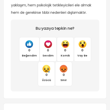
yaklaşım, hem psikolojik tetikleyicileri ele almak
hem de gerekirse tıbbi nedenleri dışlamaktır.
Bu yazıya tepkin ne?
0
0
0
0
Beğendim
Sevdim
Komik
Vay Be
0
0
Üzücü
Sinir