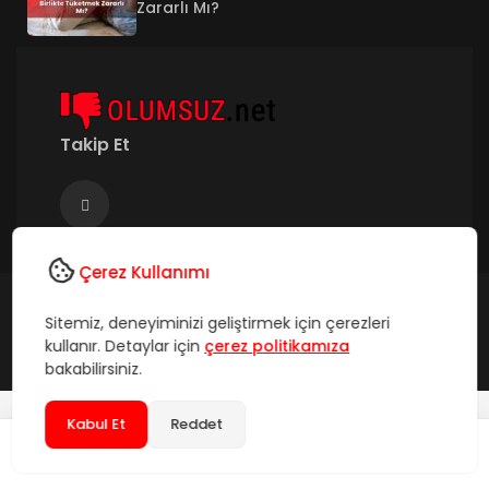
Zararlı Mı?
Takip Et
Çerez Kullanımı
©2026 olumsuz.net - Tüm Hakları Saklıdır.
Sitemiz, deneyiminizi geliştirmek için çerezleri
kullanır. Detaylar için
çerez politikamıza
Hakkımızda
İletişim
Künye
SSS
bakabilirsiniz.
Kabul Et
Reddet