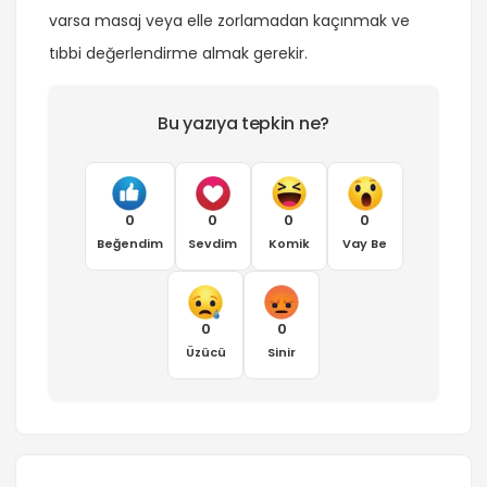
varsa masaj veya elle zorlamadan kaçınmak ve
tıbbi değerlendirme almak gerekir.
Bu yazıya tepkin ne?
0
0
0
0
Beğendim
Sevdim
Komik
Vay Be
0
0
Üzücü
Sinir