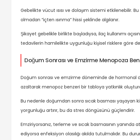
Gebelikte vücut ısısı ve dolaşım sistemi etkilenebilir. 
olmadan “içten ısınma” hissi şeklinde algılanır.
Şikayet gebelikle birlikte başladıysa, ilaç kullanımı aç
tedavilerin hamilelikte uygunluğu kişisel risklere göre değ
Doğum Sonrası ve Emzirme Menopoza Ben
Doğum sonrası ve emzirme döneminde de hormonal deng
azaltarak menopoz benzeri bir tabloya yatkınlık oluşturab
Bu nedenle doğumdan sonra sıcak basması yaşayan kişile
yorgunluğu artırır, bu da stres döngüsünü güçlendirir.
Emziriyorsanız, terleme ve sıcak basmasının yanında ateş
ediyorsa enfeksiyon olasılığı akılda tutulmalıdır. Bu d