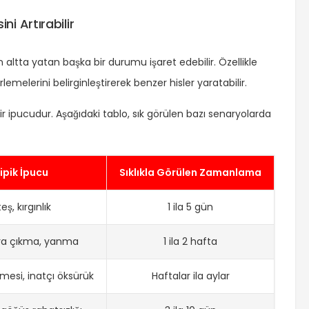
i Artırabilir
ltta yatan başka bir durumu işaret edebilir. Özellikle
rlemelerini belirginleştirerek benzer hisler yaratabilir.
ipucudur. Aşağıdaki tablo, sık görülen bazı senaryolarda
ipik İpucu
Sıklıkla Görülen Zamanlama
eş, kırgınlık
1 ila 5 gün
ara çıkma, yanma
1 ila 2 hafta
mesi, inatçı öksürük
Haftalar ila aylar