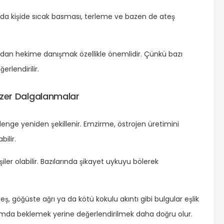
Bu da kişide sıcak basması, terleme ve bazen de ateş
ısından hekime danışmak özellikle önemlidir. Çünkü bazı
erlendirilir.
zer Dalgalanmalar
e yeniden şekillenir. Emzirme, östrojen üretimini
ilir.
r olabilir. Bazılarında şikayet uykuyu bölerek
, göğüste ağrı ya da kötü kokulu akıntı gibi bulgular eşlik
urumda beklemek yerine değerlendirilmek daha doğru olur.