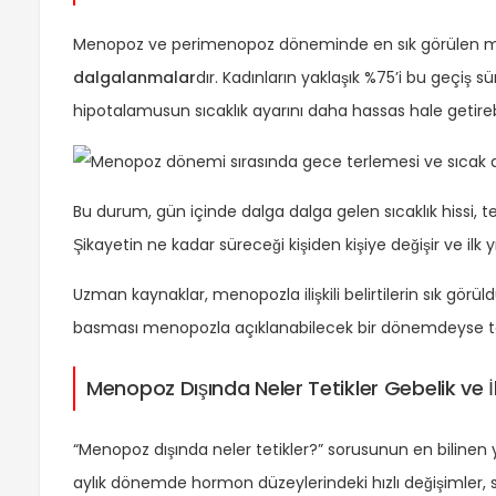
Menopoz ve perimenopoz döneminde en sık görülen
dalgalanmalar
dır. Kadınların yaklaşık %75’i bu geçiş
hipotalamusun sıcaklık ayarını daha hassas hale getirebi
Bu durum, gün içinde dalga dalga gelen sıcaklık hissi, t
Şikayetin ne kadar süreceği kişiden kişiye değişir ve ilk 
Uzman kaynaklar, menopozla ilişkili belirtilerin sık gör
basması menopozla açıklanabilecek bir dönemdeyse teda
Menopoz Dışında Neler Tetikler Gebelik ve İ
“Menopoz dışında neler tetikler?” sorusunun en bilinen y
aylık dönemde hormon düzeylerindeki hızlı değişimler, sı