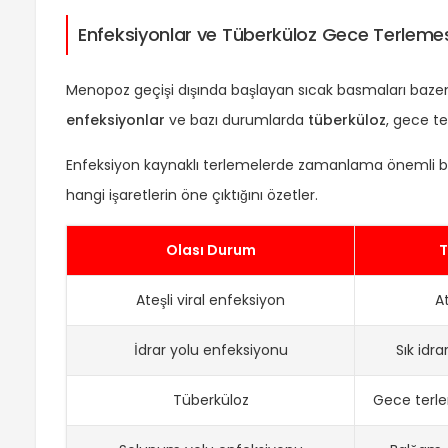
Enfeksiyonlar ve Tüberküloz Gece Terlemesin
Menopoz geçişi dışında başlayan sıcak basmaları bazen a
enfeksiyonlar
ve bazı durumlarda
tüberküloz
, gece te
Enfeksiyon kaynaklı terlemelerde zamanlama önemli bir 
hangi işaretlerin öne çıktığını özetler.
Olası Durum
T
Ateşli viral enfeksiyon
At
İdrar yolu enfeksiyonu
Sık idr
Tüberküloz
Gece terle