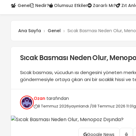
Genel
Nedir?
Olumsuz Etkiler
Zararlı Mı?
Zıt An
Ana Sayfa
Genel
Sıcak Basması Neden Olur, Meno
Sıcak Basması Neden Olur, Menopo
Sıcak basması, vücudun ısı dengesini yöneten merke
göndermesiyle ortaya çıkan ani bir sıcaklık hissi ve
perimenopoz dönemindeki hormon dalgalanmaları o
emzirme, stres ve anksiyete gibi durumlar da tetikle
Ozan
tarafından
artırabilen...
8 Temmuz 2026
yayınlandı /
08 Temmuz 2026 11:01
g
Google News