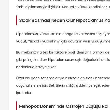
farklı algılamasıyla ilişkilidir. Sonuçta vücut kendini so
Sıcak Basması Neden Olur Hipotalamus Yan
Hipotalamus, vücut ısısının dengede kalmasını sağlayan 
vücut, “Sıcaklık yükselmiş” gibi davranır ve ısıyı düşürmek
Bu mekanizma tek bir faktöre bağlı değildir. Hormon değişik
gibi pek çok etken hipotalamusun eşik değerlerini etkileye
nedenlerle ortaya çıkar.
Özellikle gece terlemeleriyle birlikte olan sıcak basmal
düşünülmemelidir. Belirtilerin sıklığı, şiddeti ve eşlik 
ipucudur.
Menopoz Döneminde Östrojen Düşüşü Rol