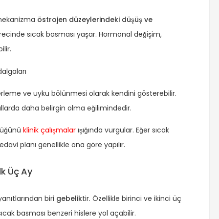
 mekanizma
östrojen düzeylerindeki düşüş ve
 sürecinde sıcak basması yaşar. Hormonal değişim,
lir.
erleme ve uyku bölünmesi olarak kendini gösterebilir.
yıllarda daha belirgin olma eğilimindedir.
üldüğünü
klinik çalışmalar
ışığında vurgular. Eğer sıcak
vi planı genellikle ona göre yapılır.
lk Üç Ay
anıtlarından biri
gebelik
tir. Özellikle birinci ve ikinci üç
cak basması benzeri hislere yol açabilir.