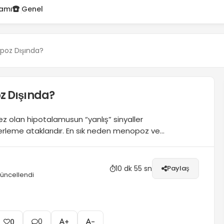
lamı
Genel
poz Dışında?
z Dışında?
z olan hipotalamusun “yanlış” sinyaller
 terleme ataklarıdır. En sık neden menopoz ve
lsa da menopoz dışında da gebelik, doğum sonrası-
yebilir. Menopoz dışındaki sıcak basmalarını
10 dk 55 sn
Paylaş
üncellendi
0
0
+
-