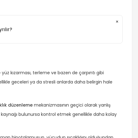
×
ılır?
te yüz kızarması, terleme ve bazen de çarpıntı gibi
likle geceleri ya da stresli anlarda daha belirgin hale
klık düzenleme
mekanizmasının geçici olarak yanlış
tin kaynağı bulunursa kontrol etmek genellikle daha kolay
aman hipotalamusun, vücudun sıcaklığını olduğundan