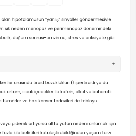
 olan hipotalamusun “yanlış” sinyaller göndermesiyle
ıdır. En sık neden menopoz ve perimenopoz dönemindeki
elik, doğum sonrası-emzirme, stres ve anksiyete gibi
+
enler arasında tiroid bozuklukları (hipertiroidi ya da
ıcak ortam, sıcak içecekler ile kafein, alkol ve baharatlı
da tümörler ve bazı kanser tedavileri de tabloyu
 veya giderek artıyorsa altta yatan nedeni anlamak için
fazla kilo belirtileri kötüleştirebildiğinden yaşam tarzı