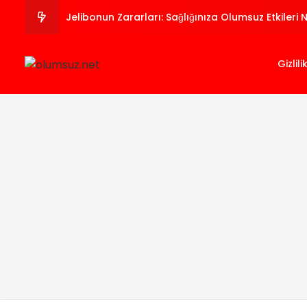
Jelibonun Zararları: Sağlığınıza Olumsuz Etkileri 
Papatya Çayı Zayıflatır Mı? Avantajları ve Dezav
Gizlili
Araknofobi Nedir? Örümcek Korkusu Belirtileri ve
Biyoteknolojinin Olumlu ve Olumsuz Yönleri
Alüminyum Sülfat Al₂(SO₄)₃ Zararları