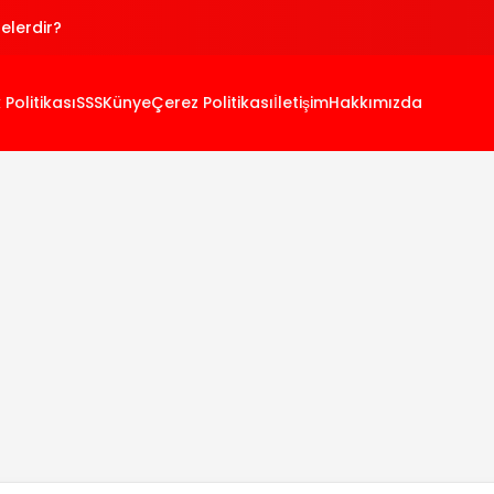
Nelerdir?
antajları Nelerdir?
k Politikası
SSS
Künye
Çerez Politikası
İletişim
Hakkımızda
 Tedavisi