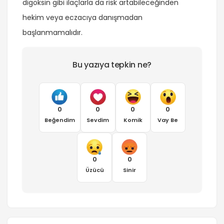
digoksin gibi ilaçlarla da risk artabileceğinden
hekim veya eczacıya danışmadan
başlanmamalıdır.
Bu yazıya tepkin ne?
0
0
0
0
Beğendim
Sevdim
Komik
Vay Be
0
0
Üzücü
Sinir