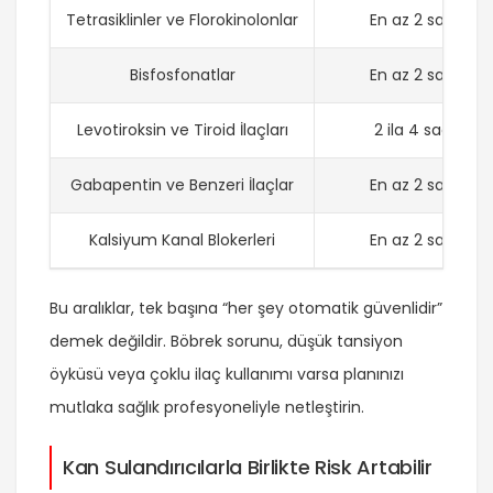
Tetrasiklinler ve Florokinolonlar
En az 2 saat
Bisfosfonatlar
En az 2 saat
Levotiroksin ve Tiroid İlaçları
2 ila 4 saat
Gabapentin ve Benzeri İlaçlar
En az 2 saat
Kalsiyum Kanal Blokerleri
En az 2 saat
Bu aralıklar, tek başına “her şey otomatik güvenlidir”
demek değildir. Böbrek sorunu, düşük tansiyon
öyküsü veya çoklu ilaç kullanımı varsa planınızı
mutlaka sağlık profesyoneliyle netleştirin.
Kan Sulandırıcılarla Birlikte Risk Artabilir