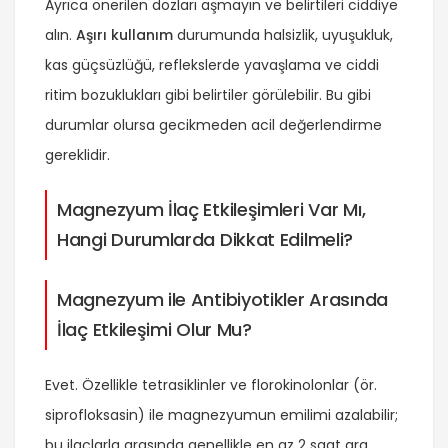
Ayrıca önerilen dozları aşmayın ve belirtileri ciddiye
alın.
Aşırı kullanım
durumunda halsizlik, uyuşukluk,
kas güçsüzlüğü, reflekslerde yavaşlama ve ciddi
ritim bozuklukları gibi belirtiler görülebilir. Bu gibi
durumlar olursa gecikmeden acil değerlendirme
gereklidir.
Magnezyum İlaç Etkileşimleri Var Mı,
Hangi Durumlarda Dikkat Edilmeli?
Magnezyum ile Antibiyotikler Arasında
İlaç Etkileşimi Olur Mu?
Evet. Özellikle tetrasiklinler ve florokinolonlar (ör.
siprofloksasin) ile magnezyumun emilimi azalabilir;
bu ilaçlarla arasında genellikle en az 2 saat ara