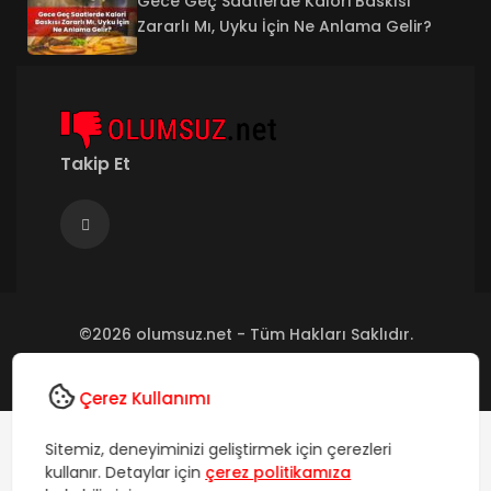
Gece Geç Saatlerde Kalori Baskısı
Zararlı Mı, Uyku İçin Ne Anlama Gelir?
Takip Et
©2026 olumsuz.net - Tüm Hakları Saklıdır.
Hakkımızda
İletişim
Künye
SSS
Çerez Kullanımı
Sitemiz, deneyiminizi geliştirmek için çerezleri
kullanır. Detaylar için
çerez politikamıza