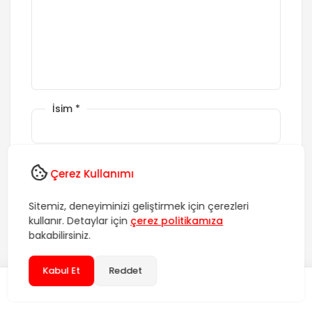
İsim
*
E-posta
*
Çerez Kullanımı
Web Siteniz
Sitemiz, deneyiminizi geliştirmek için çerezleri
kullanır. Detaylar için
çerez politikamıza
bakabilirsiniz.
Daha sonraki yorumlarımda kullanılması için adım, e-
posta adresim ve site adresim bu tarayıcıya
Kabul Et
Reddet
kaydedilsin.