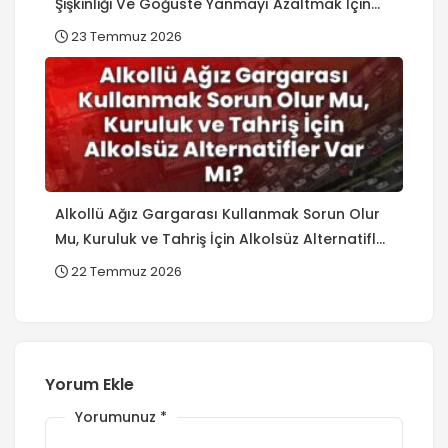
Şişkinliği Ve Göğüste Yanmayı Azaltmak İçin
Pratik Yöntemler?
23 Temmuz 2026
Alkollü Ağız Gargarası Kullanmak Sorun Olur
Mu, Kuruluk ve Tahriş İçin Alkolsüz Alternatifler
Var Mı?
22 Temmuz 2026
Yorum Ekle
Yorumunuz
*