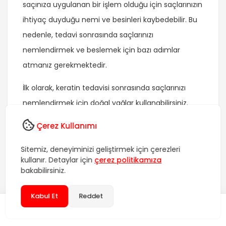
saçınıza uygulanan bir işlem olduğu için saçlarınızın
ihtiyaç duyduğu nemi ve besinleri kaybedebilir. Bu
nedenle, tedavi sonrasında saçlarınızı
nemlendirmek ve beslemek için bazı adımlar
atmanız gerekmektedir.
İlk olarak, keratin tedavisi sonrasında saçlarınızı
nemlendirmek için doğal yağlar kullanabilirsiniz.
Argan yağı, jojoba yağı veya hindistan cevizi yağı
Çerez Kullanımı
gibi doğal yağlar, saçınızı derinlemesine nemlendirir
ve saç tellerini besler. Bu yağları saçınıza
Sitemiz, deneyiminizi geliştirmek için çerezleri
kullanır. Detaylar için
çerez politikamıza
uygulayarak saçlarınızın nem dengesini
bakabilirsiniz.
koruyabilirsiniz. Ayrıca, nemlendirici bir saç kremi
kullanmak da saçınızın nemini korumak için etkili
Kabul Et
Reddet
olacaktır.