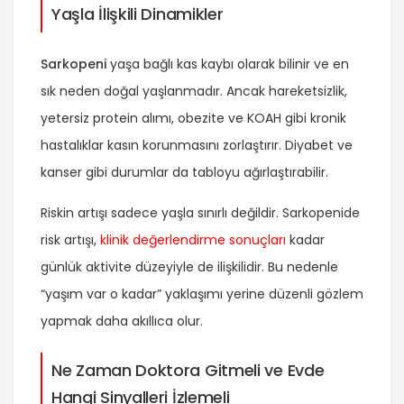
Yaşla İlişkili Dinamikler
Sarkopeni
yaşa bağlı kas kaybı olarak bilinir ve en
sık neden doğal yaşlanmadır. Ancak hareketsizlik,
yetersiz protein alımı, obezite ve KOAH gibi kronik
hastalıklar kasın korunmasını zorlaştırır. Diyabet ve
kanser gibi durumlar da tabloyu ağırlaştırabilir.
Riskin artışı sadece yaşla sınırlı değildir. Sarkopenide
risk artışı,
klinik değerlendirme sonuçları
kadar
günlük aktivite düzeyiyle de ilişkilidir. Bu nedenle
“yaşım var o kadar” yaklaşımı yerine düzenli gözlem
yapmak daha akıllıca olur.
Ne Zaman Doktora Gitmeli ve Evde
Hangi Sinyalleri İzlemeli