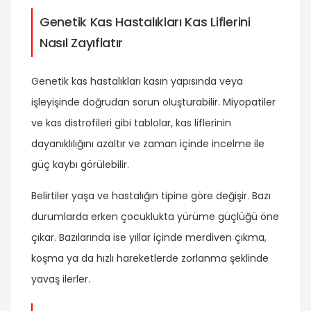
Genetik Kas Hastalıkları Kas Liflerini
Nasıl Zayıflatır
Genetik kas hastalıkları kasın yapısında veya
işleyişinde doğrudan sorun oluşturabilir. Miyopatiler
ve kas distrofileri gibi tablolar, kas liflerinin
dayanıklılığını azaltır ve zaman içinde incelme ile
güç kaybı görülebilir.
Belirtiler yaşa ve hastalığın tipine göre değişir. Bazı
durumlarda erken çocuklukta yürüme güçlüğü öne
çıkar. Bazılarında ise yıllar içinde merdiven çıkma,
koşma ya da hızlı hareketlerde zorlanma şeklinde
yavaş ilerler.