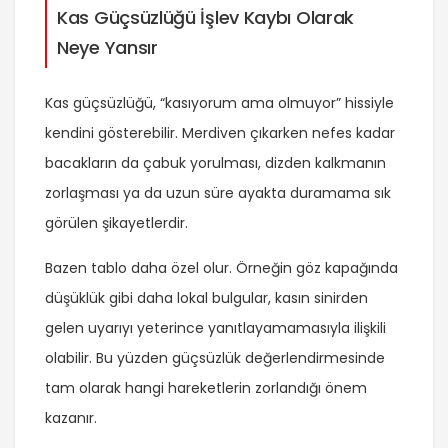
Kas Güçsüzlüğü İşlev Kaybı Olarak
Neye Yansır
Kas güçsüzlüğü, “kasıyorum ama olmuyor” hissiyle
kendini gösterebilir. Merdiven çıkarken nefes kadar
bacakların da çabuk yorulması, dizden kalkmanın
zorlaşması ya da uzun süre ayakta duramama sık
görülen şikayetlerdir.
Bazen tablo daha özel olur. Örneğin göz kapağında
düşüklük gibi daha lokal bulgular, kasın sinirden
gelen uyarıyı yeterince yanıtlayamamasıyla ilişkili
olabilir. Bu yüzden güçsüzlük değerlendirmesinde
tam olarak hangi hareketlerin zorlandığı önem
kazanır.