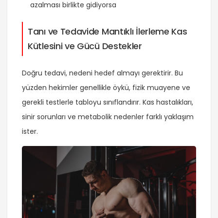
azalması birlikte gidiyorsa
Tanı ve Tedavide Mantıklı İlerleme Kas
Kütlesini ve Gücü Destekler
Doğru tedavi, nedeni hedef almayı gerektirir. Bu
yüzden hekimler genellikle öykü, fizik muayene ve
gerekli testlerle tabloyu sınıflandırır. Kas hastalıkları,
sinir sorunları ve metabolik nedenler farklı yaklaşım
ister.