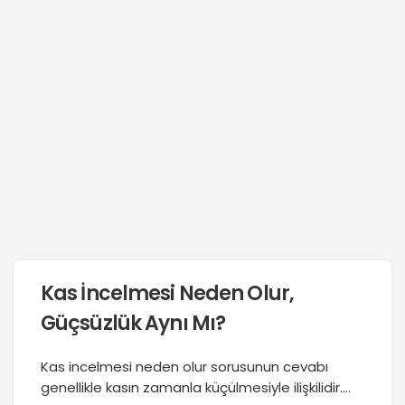
Kas İncelmesi Neden Olur,
Güçsüzlük Aynı Mı?
Kas incelmesi neden olur sorusunun cevabı
genellikle kasın zamanla küçülmesiyle ilişkilidir.