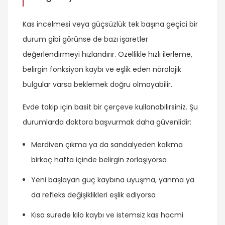
Kas incelmesi veya güçsüzlük tek başına geçici bir
durum gibi görünse de bazı işaretler
değerlendirmeyi hızlandırır. Özellikle hızlı ilerleme,
belirgin fonksiyon kaybı ve eşlik eden nörolojik
bulgular varsa beklemek doğru olmayabilir.
Evde takip için basit bir çerçeve kullanabilirsiniz. Şu
durumlarda doktora başvurmak daha güvenlidir:
Merdiven çıkma ya da sandalyeden kalkma
birkaç hafta içinde belirgin zorlaşıyorsa
Yeni başlayan güç kaybına uyuşma, yanma ya
da refleks değişiklikleri eşlik ediyorsa
Kısa sürede kilo kaybı ve istemsiz kas hacmi