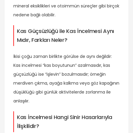
mineral eksiklikleri ve otoimmün süreçler gibi birçok
nedene bağlı olabilir.
Kas Güçsüzlüğü ile Kas İncelmesi Aynı
Mıdır, Farkları Neler?
İkisi çoğu zaman birlikte görülse de aynı değildir:
Kas incelmesi “kas boyutunun” azalmasıdır, kas
güçsüzlüğü ise “işlevin” bozulmasıdır; örneğin
merdiven çıkma, ayağa kalkma veya göz kapağının
düşüklüğü gibi günlük aktivitelerde zorlanma ile
anlaşılır.
Kas İncelmesi Hangi Sinir Hasarlarıyla
İlişkilidir?