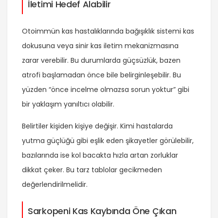
İletimi Hedef Alabilir
Otoimmün kas hastalıklarında bağışıklık sistemi kas
dokusuna veya sinir kas iletim mekanizmasına
zarar verebilir. Bu durumlarda güçsüzlük, bazen
atrofi başlamadan önce bile belirginleşebilir. Bu
yüzden “önce incelme olmazsa sorun yoktur” gibi
bir yaklaşım yanıltıcı olabilir.
Belirtiler kişiden kişiye değişir. Kimi hastalarda
yutma güçlüğü gibi eşlik eden şikayetler görülebilir,
bazılarında ise kol bacakta hızla artan zorluklar
dikkat çeker. Bu tarz tablolar gecikmeden
değerlendirilmelidir.
Sarkopeni Kas Kaybında Öne Çıkan