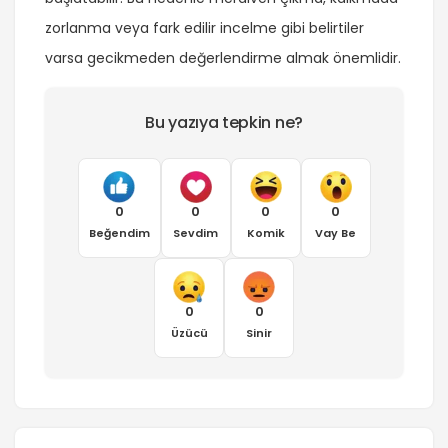
zorlanma veya fark edilir incelme gibi belirtiler
varsa gecikmeden değerlendirme almak önemlidir.
Bu yazıya tepkin ne?
0
0
0
0
Beğendim
Sevdim
Komik
Vay Be
0
0
Üzücü
Sinir