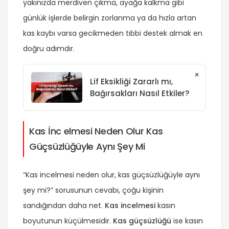
yakınızda merdiven çıkma, ayağa kalkma gibi
günlük işlerde belirgin zorlanma ya da hızla artan
kas kaybı varsa gecikmeden tıbbi destek almak en
doğru adımdır.
×
Lif Eksikliği Zararlı mı,
Bağırsakları Nasıl Etkiler?
Kas İnc elmesi Neden Olur Kas
Güçsüzlüğüyle Aynı Şey Mi
“Kas incelmesi neden olur, kas güçsüzlüğüyle aynı
şey mi?” sorusunun cevabı, çoğu kişinin
sandığından daha net.
Kas incelmesi
kasın
boyutunun küçülmesidir.
Kas güçsüzlüğü
ise kasın