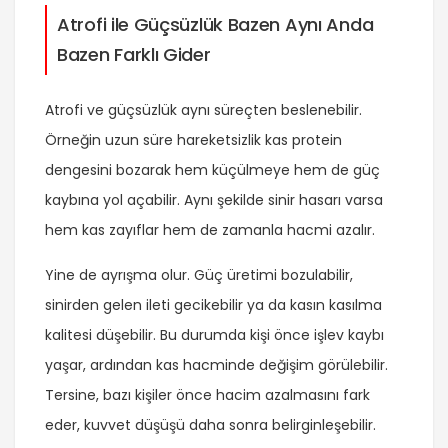
Atrofi ile Güçsüzlük Bazen Aynı Anda
Bazen Farklı Gider
Atrofi ve güçsüzlük aynı süreçten beslenebilir.
Örneğin uzun süre hareketsizlik kas protein
dengesini bozarak hem küçülmeye hem de güç
kaybına yol açabilir. Aynı şekilde sinir hasarı varsa
hem kas zayıflar hem de zamanla hacmi azalır.
Yine de ayrışma olur. Güç üretimi bozulabilir,
sinirden gelen ileti gecikebilir ya da kasın kasılma
kalitesi düşebilir. Bu durumda kişi önce işlev kaybı
yaşar, ardından kas hacminde değişim görülebilir.
Tersine, bazı kişiler önce hacim azalmasını fark
eder, kuvvet düşüşü daha sonra belirginleşebilir.