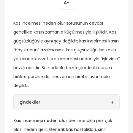
-
Kas incelmesi neden olur sorusunun cevabı
genellikle kasın zamanla küçülmesiyle ilişkilidir. Kas
güçsüzlüğüyle aynı şey değildir; kas incelmesi kasın
“boyutunun” azalmasıdır, kas güçsüzlüğü ise kasın
yeterince kuvvet üretememesi nedeniyle “işlevinin”
bozulmasıdır. Bu nedenle bazı kişilerde iki durum
birlikte görülse de, her zaman birebir aynı tablo
değildir.
+
İçindekiler
Kas incelmesi neden olur
denince akla pek çok
olası neden gelir. Genetik kas hastalıkları, sinir