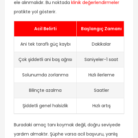
ele alınmalıdır. Bu noktada
klinik değerlendirmeler
pratikte yol gösterir.
Acil Belirti
Başlangıç Zamanı
Ani tek taraflı güç kaybı
Dakikalar
Çok şiddetli ani baş ağrısı
Saniyeler-1 saat
S
Solunumda zorlanma
Hızlı ilerleme
My
Bilinçte azalma
Saatler
Enf
Şiddetli genel halsizlik
Hızlı artış
Sep
Buradaki amaç tanı koymak değil, doğru seviyede
yardım almaktır. Şüphe varsa acil başvuru, yanlış