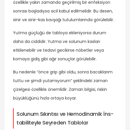
özellikle yakın zamanda geçirilmiş bir enfeksiyon
sonrası başladıysa acil kabul edilmelidir. Bu desen,
sinir ve sinir-kas kavşağı tutulumlarında görülebilir.
Yutma güçlüğü de tabloya ekleniyorsa durum
daha da ciddidir. Yutma ve solunum kasları
etkilenebilir ve tedavi gecikirse nöbetler veya
komaya gidiş gibi ağır sonuçlar görülebilir.
Bu nedenle “önce grip gibi oldu, sonra bacaklarım
tuttu ve şimdi yutamıyorum” şeklindeki zaman
çizelgesi özellikle önemlidir. Zaman bilgisi, riskin
büyüklüğünü hızla ortaya koyar.
Solunum Sıkıntısı ve He­mo­dina­mik İns­
tabi­li­teyle Seyreden Tablolar