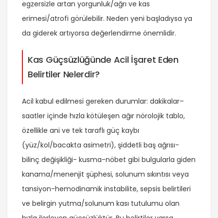
egzersizle artan yorgunluk/ağrı ve kas
erimesi/atrofi görülebilir. Neden yeni başladıysa ya
da giderek artıyorsa değerlendirme önemlidir.
Kas Güçsüzlüğünde Acil İşaret Eden
Belirtiler Nelerdir?
Acil kabul edilmesi gereken durumlar: dakikalar–
saatler içinde hızla kötüleşen ağır nörolojik tablo,
özellikle ani ve tek taraflı güç kaybı
(yüz/kol/bacakta asimetri), şiddetli baş ağrısı-
bilinç değişikliği- kusma-nöbet gibi bulgularla giden
kanama/menenjit şüphesi, solunum sıkıntısı veya
tansiyon-hemodinamik instabilite, sepsis belirtileri
ve belirgin yutma/solunum kası tutulumu olan
hızla ilerleyen güçsüzlüktür. Bu belirtiler varsa