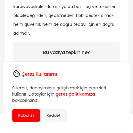
kardiyovasküler durum ya da bazı ilaç ve toksinler
olabileceğinden, gecikmeden tıbbi destek almak
hem güvenlik hem de doğru tedavi için en doğru
adımdır.
Bu yazıya tepkin ne?
Çerez Kullanımı
0
0
0
0
Beğendim
Sevdim
Komik
Vay Be
Sitemiz, deneyiminizi geliştirmek için çerezleri
kullanır. Detaylar için
çerez politikamıza
bakabilirsiniz.
0
0
Üzücü
Sinir
Kabul Et
Reddet