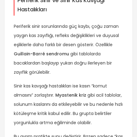
Periferik Sinir ve Sinir Kas Kavşağı
Hastalıkları
Periferik sinir sorunlarında güç kaybı, çoğu zaman
yaygın kas zayıflığı, refleks değişiklikleri ve duyusal
eşliklerle daha farklı bir desen gösterir. Özellikle
Guillain-Barré sendromu
gibi tablolarda
bacaklardan başlayıp yukarı doğru ilerleyen bir
zayıflık görülebilir.
Sinir kas kavşağı hastalıkları ise kasın “komut
almasını” zorlaştırır.
Myastenik kriz
gibi acil tablolar,
solunum kaslarını da etkileyebilir ve bu nedenle hızlı
kötüleşme kritik kabul edilir. Bu grupta belirtiler
yorgunlukla artma eğiliminde olabilir.
Bu ayrım pratikte şunu değiştirir. Bazen sadece “kas