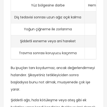
Yüz bölgesine darbe
Hemen ya d
Diş tedavisi sonrası uzun ağız açık kalma
1 g
Yoğun çiğneme ile zorlanma
A
Şiddetli esneme veya ani hareket
Travma sonrası koruyucu kaçınma
2
Bu ipuçları tanı koydurmaz, ancak değerlendirmeyi
hızlandırır. Şikayetiniz tetikleyiciden sonra
başladıysa bunu not almak, muayenede çok işe
yarar.
Şiddetli ağrı, hızla kötüleşme veya ateş gibi ek