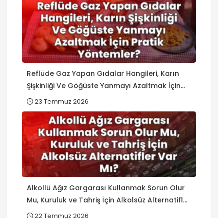
Reflüde Gaz Yapan Gıdalar Hangileri, Karın
Şişkinliği Ve Göğüste Yanmayı Azaltmak İçin
Pratik Yöntemler?
23 Temmuz 2026
Alkollü Ağız Gargarası Kullanmak Sorun Olur
Mu, Kuruluk ve Tahriş İçin Alkolsüz Alternatifler
Var Mı?
22 Temmuz 2026