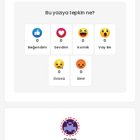
Bu yazıya tepkin ne?
0
0
0
0
Beğendim
Sevdim
Komik
Vay Be
0
0
Üzücü
Sinir
Ozan