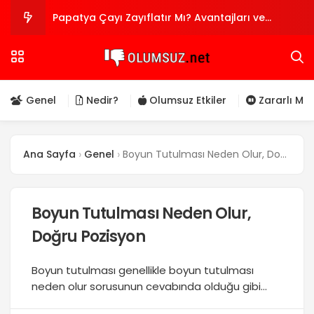
Papatya Çayı Zayıflatır Mı? Avantajları ve
Dezavantajları Nelerdir?
Araknofobi Nedir? Örümcek Korkusu Belirtileri ve
Tedavisi
Biyoteknolojinin Olumlu ve Olumsuz Yönleri
Genel
Nedir?
Olumsuz Etkiler
Zararlı Mı?
Alüminyum Sülfat Al₂(SO₄)₃ Zararları
Ana Sayfa
Genel
Boyun Tutulması Neden Olur, Doğru Pozisyon
Jelibonun Zararları: Sağlığınıza Olumsuz Etkileri
Nelerdir?
Boyun Tutulması Neden Olur,
Doğru Pozisyon
Boyun tutulması genellikle boyun tutulması
neden olur sorusunun cevabında olduğu gibi
boyun kaslarının aşırı kullanımı, gerilme ve spazm