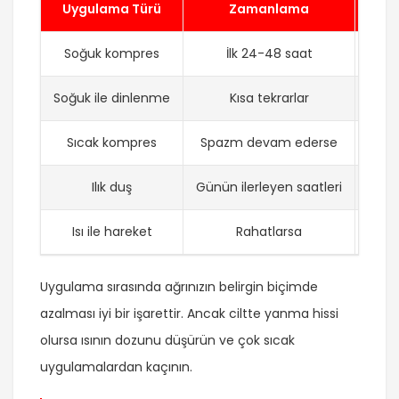
Uygulama Türü
Zamanlama
Soğuk kompres
İlk 24-48 saat
Ş
Soğuk ile dinlenme
Kısa tekrarlar
Ağrı
Sıcak kompres
Spazm devam ederse
Kas
Ilık duş
Günün ilerleyen saatleri
Boyu
Isı ile hareket
Rahatlarsa
Ha
Uygulama sırasında ağrınızın belirgin biçimde
azalması iyi bir işarettir. Ancak ciltte yanma hissi
olursa ısının dozunu düşürün ve çok sıcak
uygulamalardan kaçının.