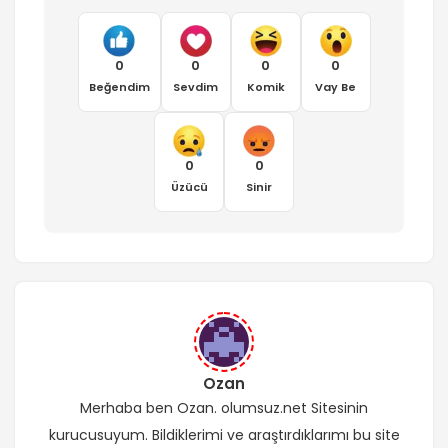
0
0
0
0
Beğendim
Sevdim
Komik
Vay Be
0
0
Üzücü
Sinir
Ozan
Merhaba ben Ozan. olumsuz.net Sitesinin
kurucusuyum. Bildiklerimi ve araştırdıklarımı bu site