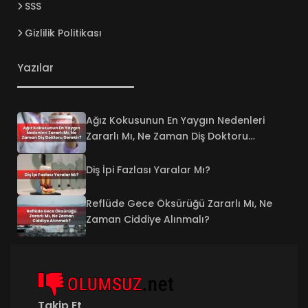
SSS
Gizlilik Politikası
Yazılar
Ağız Kokusunun En Yaygın Nedenleri
Zararlı Mı, Ne Zaman Diş Doktoru
Gerekir?
Diş İpi Fazlası Yaralar Mı?
Reflüde Gece Öksürüğü Zararlı Mı, Ne
Zaman Ciddiye Alınmalı?
Takip Et