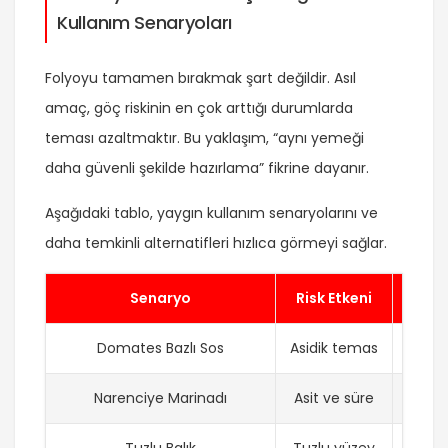
Kullanım Senaryoları
Folyoyu tamamen bırakmak şart değildir. Asıl
amaç, göç riskinin en çok arttığı durumlarda
teması azaltmaktır. Bu yaklaşım, “aynı yemeği
daha güvenli şekilde hazırlama” fikrine dayanır.
Aşağıdaki tablo, yaygın kullanım senaryolarını ve
daha temkinli alternatifleri hızlıca görmeyi sağlar.
Senaryo
Risk Etkeni
Dah
Domates Bazlı Sos
Asidik temas
A
Narenciye Marinadı
Asit ve süre
Tuzlu Balık
Tuzlu yüzey
Cam y