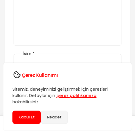
İsim
*
E-posta
*
Çerez Kullanımı
Sitemiz, deneyiminizi geliştirmek için çerezleri
kullanır. Detaylar için
çerez politikamıza
Web Siteniz
bakabilirsiniz.
Daha sonraki yorumlarımda kullanılması için adım, e-
Kabul Et
Reddet
posta adresim ve site adresim bu tarayıcıya
kaydedilsin.