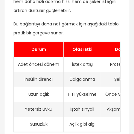
hem daha hızlı acıkma hissi hem de şeker i̇steğini
artıran dürtüler güçlenebilir.
Bu bağlantıyı daha net görmek için aşağıdaki tablo
pratik bir çerçeve sunar.
Durum
Olası Etki
Daha İyi
Adet öncesi dönem
İstek artışı
Protein oda
İnsülin direnci
Dalgalanma
Şeker yeri
Uzun açlık
Hızlı yükselme
Önce yoğurt 
Yetersiz uyku
İştah sinyali
Akşam atıştır
Susuzluk
Açlık gibi algı
Su ile