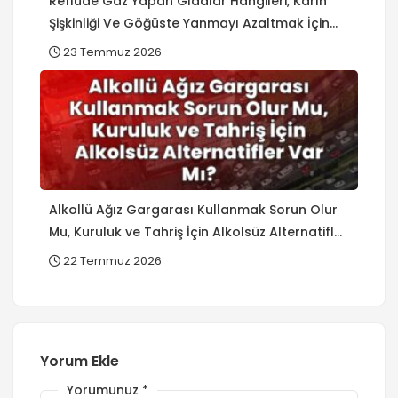
Reflüde Gaz Yapan Gıdalar Hangileri, Karın
Şişkinliği Ve Göğüste Yanmayı Azaltmak İçin
Pratik Yöntemler?
23 Temmuz 2026
Alkollü Ağız Gargarası Kullanmak Sorun Olur
Mu, Kuruluk ve Tahriş İçin Alkolsüz Alternatifler
Var Mı?
22 Temmuz 2026
Yorum Ekle
Yorumunuz
*