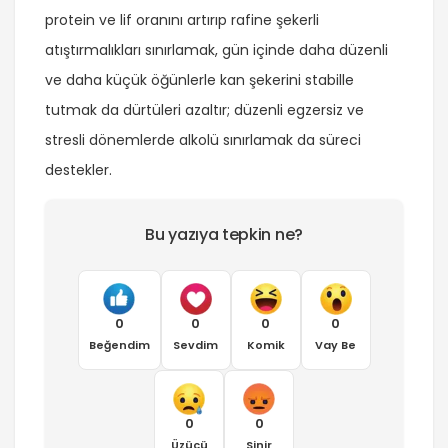
protein ve lif oranını artırıp rafine şekerli
atıştırmalıkları sınırlamak, gün içinde daha düzenli
ve daha küçük öğünlerle kan şekerini stabille
tutmak da dürtüleri azaltır; düzenli egzersiz ve
stresli dönemlerde alkolü sınırlamak da süreci
destekler.
Bu yazıya tepkin ne?
0
0
0
0
Beğendim
Sevdim
Komik
Vay Be
0
0
Üzücü
Sinir