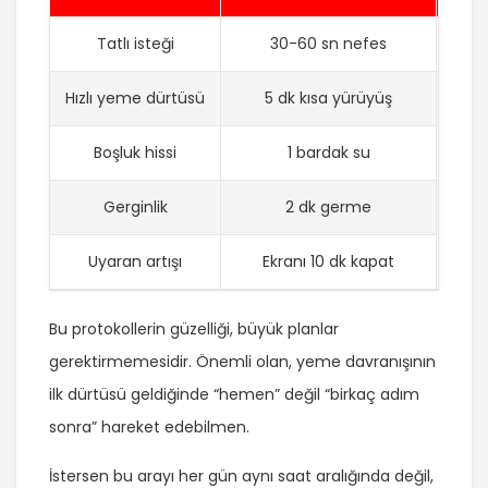
Tatlı isteği
30-60 sn nefes
İs
Hızlı yeme dürtüsü
5 dk kısa yürüyüş
Boşluk hissi
1 bardak su
Gerginlik
2 dk germe
B
Uyaran artışı
Ekranı 10 dk kapat
Yeme
Bu protokollerin güzelliği, büyük planlar
gerektirmemesidir. Önemli olan, yeme davranışının
ilk dürtüsü geldiğinde “hemen” değil “birkaç adım
sonra” hareket edebilmen.
İstersen bu arayı her gün aynı saat aralığında değil,