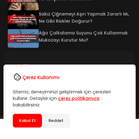
Sakız Çiğnemeyi Aşırı Yapmak Zararlı Mı,
Ne Gibi Riskler Doğurur?
Ağız Çalkalama Suyunu Çok Kullanmak
Mukozayı Kurutur Mu?
Çerez Kullanımı
Takip Et
Sitemiz, deneyiminizi geliştirmek için çerezleri
kullanır. Detaylar için
çerez politikamıza
bakabilirsiniz.
Kabul Et
Reddet
©2026 olumsuz.net - Tüm Hakları Saklıdır.
Hakkımızda
İletişim
Künye
SSS