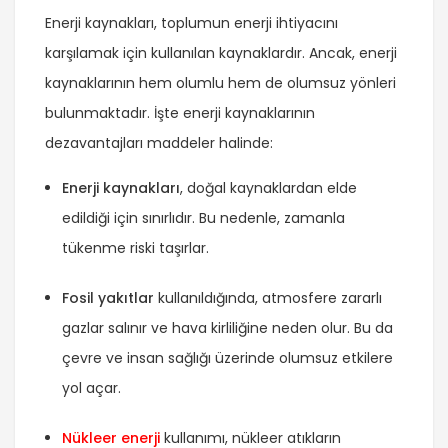
Enerji kaynakları, toplumun enerji ihtiyacını
karşılamak için kullanılan kaynaklardır. Ancak, enerji
kaynaklarının hem olumlu hem de olumsuz yönleri
bulunmaktadır. İşte enerji kaynaklarının
dezavantajları maddeler halinde:
Enerji kaynakları
, doğal kaynaklardan elde
edildiği için sınırlıdır. Bu nedenle, zamanla
tükenme riski taşırlar.
Fosil yakıtlar
kullanıldığında, atmosfere zararlı
gazlar salınır ve hava kirliliğine neden olur. Bu da
çevre ve insan sağlığı üzerinde olumsuz etkilere
yol açar.
Nükleer enerji
kullanımı, nükleer atıkların