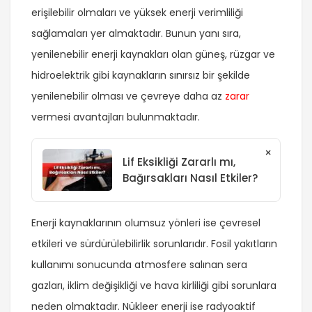
erişilebilir olmaları ve yüksek enerji verimliliği
sağlamaları yer almaktadır. Bunun yanı sıra,
yenilenebilir enerji kaynakları olan güneş, rüzgar ve
hidroelektrik gibi kaynakların sınırsız bir şekilde
yenilenebilir olması ve çevreye daha az
zarar
vermesi avantajları bulunmaktadır.
×
Lif Eksikliği Zararlı mı,
Bağırsakları Nasıl Etkiler?
Enerji kaynaklarının olumsuz yönleri ise çevresel
etkileri ve sürdürülebilirlik sorunlarıdır. Fosil yakıtların
kullanımı sonucunda atmosfere salınan sera
gazları, iklim değişikliği ve hava kirliliği gibi sorunlara
neden olmaktadır. Nükleer enerji ise radyoaktif