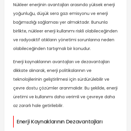
Nükleer enerjinin avantajları arasında yüksek enerji
yoğunluğu, düşük sera gazı emisyonu ve enerji
bağımsızlığı sağlaması yer almaktadır. Bununla
birlikte, nükleer enerji kullanımı riskli olabileceğinden
ve radyoaktif atıkların yönetimi sorunlarına neden
olabileceğinden tartışmalı bir konudur.
Enerji kaynaklarının avantajları ve dezavantajları
dikkate alınarak, enerji politikalarının ve
teknolojilerinin geliştirilmesi için sürdürülebilir ve
çevre dostu çözümler aranmalıdır. Bu şekilde, enerji
üretimi ve kullanımı daha verimli ve çevreye daha
az zararlı hale getirilebilir.
Enerji Kaynaklarının Dezavantajları