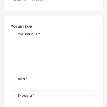
Yorum Ekle
Yorumunuz
*
İsim
*
E-posta
*