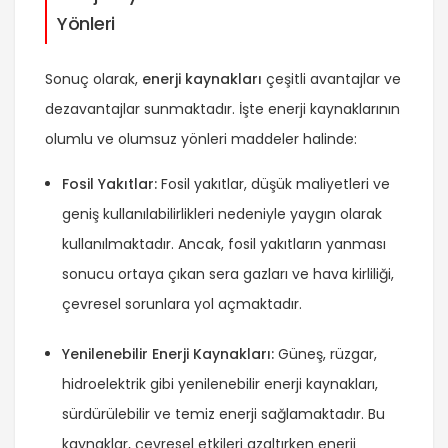
Yönleri
Sonuç olarak,
enerji kaynakları
çeşitli avantajlar ve
dezavantajlar sunmaktadır. İşte enerji kaynaklarının
olumlu ve olumsuz yönleri maddeler halinde:
Fosil Yakıtlar:
Fosil yakıtlar, düşük maliyetleri ve
geniş kullanılabilirlikleri nedeniyle yaygın olarak
kullanılmaktadır. Ancak, fosil yakıtların yanması
sonucu ortaya çıkan sera gazları ve hava kirliliği,
çevresel sorunlara yol açmaktadır.
Yenilenebilir Enerji Kaynakları:
Güneş, rüzgar,
hidroelektrik gibi yenilenebilir enerji kaynakları,
sürdürülebilir ve temiz enerji sağlamaktadır. Bu
kaynaklar, çevresel etkileri azaltırken enerji