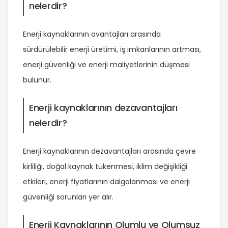
nelerdir?
Enerji kaynaklarının avantajları arasında
sürdürülebilir enerji üretimi, iş imkanlarının artması,
enerji güvenliği ve enerji maliyetlerinin düşmesi
bulunur.
Enerji kaynaklarının dezavantajları
nelerdir?
Enerji kaynaklarının dezavantajları arasında çevre
kirliliği, doğal kaynak tükenmesi, iklim değişikliği
etkileri, enerji fiyatlarının dalgalanması ve enerji
güvenliği sorunları yer alır.
Enerji Kaynaklarının Olumlu ve Olumsuz