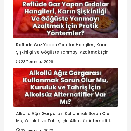
Reflüde Gaz Yapan Gıdalar Hangileri, Karın
Şişkinliği Ve Göğüste Yanmayı Azaltmak İçin
Pratik Yöntemler?
23 Temmuz 2026
Alkollü Ağız Gargarası Kullanmak Sorun Olur
Mu, Kuruluk ve Tahriş İçin Alkolsüz Alternatifler
Var Mı?
22 Temmuz 2026