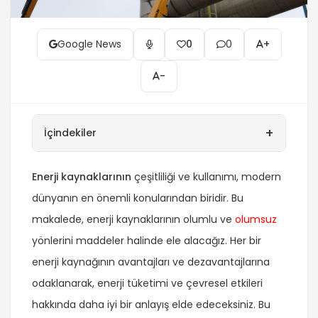
Google News
0
0
+
-
+
İçindekiler
Enerji kaynaklarının
çeşitliliği ve kullanımı, modern
dünyanın en önemli konularından biridir. Bu
makalede, enerji kaynaklarının olumlu ve
olumsuz
yönlerini maddeler halinde ele alacağız. Her bir
enerji kaynağının avantajları ve dezavantajlarına
odaklanarak, enerji tüketimi ve çevresel etkileri
hakkında daha iyi bir anlayış elde edeceksiniz. Bu