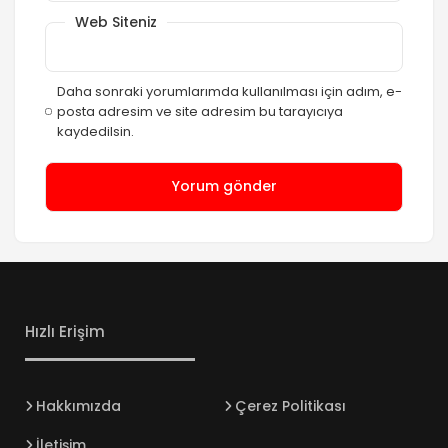
Web Siteniz
Daha sonraki yorumlarımda kullanılması için adım, e-
posta adresim ve site adresim bu tarayıcıya
kaydedilsin.
Hızlı Erişim
Hakkımızda
Çerez Politikası
İletişim