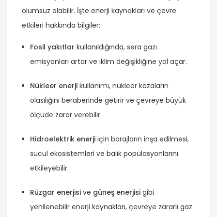
olumsuz olabilir. İşte enerji kaynakları ve çevre
etkileri hakkında bilgiler:
Fosil yakıtlar
kullanıldığında, sera gazı
emisyonları artar ve iklim değişikliğine yol açar.
Nükleer enerji
kullanımı, nükleer kazaların
olasılığını beraberinde getirir ve çevreye büyük
ölçüde zarar verebilir.
Hidroelektrik enerji
için barajların inşa edilmesi,
sucul ekosistemleri ve balık popülasyonlarını
etkileyebilir.
Rüzgar enerjisi
ve
güneş enerjisi
gibi
yenilenebilir enerji kaynakları, çevreye zararlı gaz