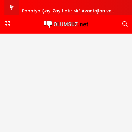
Papatya Çayı Zayıflatır Mı? Avantajları ve
Dezavantajları Nelerdir?
Araknofobi Nedir? Örümcek Korkusu Belirtileri ve
Tedavisi
Biyoteknolojinin Olumlu ve Olumsuz Yönleri
Alüminyum Sülfat Al₂(SO₄)₃ Zararları
Jelibonun Zararları: Sağlığınıza Olumsuz Etkileri
Nelerdir?