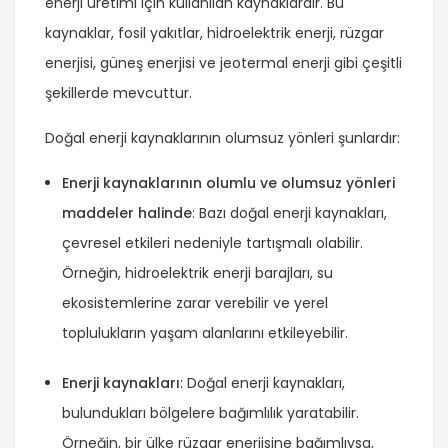
enerji üretimi için kullanılan kaynaklardır. Bu
kaynaklar, fosil yakıtlar, hidroelektrik enerji, rüzgar
enerjisi, güneş enerjisi ve jeotermal enerji gibi çeşitli
şekillerde mevcuttur.
Doğal enerji kaynaklarının olumsuz yönleri şunlardır:
Enerji kaynaklarının olumlu ve olumsuz yönleri
maddeler halinde
: Bazı doğal enerji kaynakları,
çevresel etkileri nedeniyle tartışmalı olabilir.
Örneğin, hidroelektrik enerji barajları, su
ekosistemlerine zarar verebilir ve yerel
toplulukların yaşam alanlarını etkileyebilir.
Enerji kaynakları
: Doğal enerji kaynakları,
bulundukları bölgelere bağımlılık yaratabilir.
Örneğin, bir ülke rüzgar enerjisine bağımlıysa,