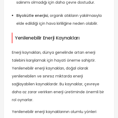
salınımı olmadığı için daha çevre dostudur.
Biyokütle enerjisi
, organik atıkların yakılmasıyla
elde edildiği için hava kirliliğine neden olabilir.
Yenilenebilir Enerji Kaynakları
Enerji kaynakları, dünya genelinde artan enerji
talebini karşılamak için hayati öneme sahiptir.
Yenilenebilir enerji kaynakları, doğal olarak
yenilenebilen ve sınırsız miktarda enerji
sağlayabilen kaynaklardır. Bu kaynaklar, çevreye
daha az zarar verirken enerji üretiminde önemli bir
rol oynarlar.
Yenilenebilir enerji kaynaklarının olumlu yönleri