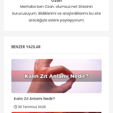
Ozan
Merhaba ben Ozan. olumsuz.net Sitesinin
kurucusuyum. Bildiklerimi ve araştırdıklarımı bu site
aracılığıyla sizlere paylaşıyorum.
BENZER YAZILAR
Kalın Zıt Anlamı Nedir?
30 Temmuz 2026