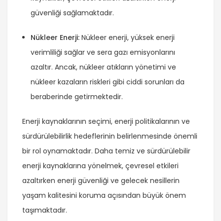
güvenliği sağlamaktadır.
Nükleer Enerji:
Nükleer enerji, yüksek enerji
verimliliği sağlar ve sera gazı emisyonlarını
azaltır. Ancak, nükleer atıkların yönetimi ve
nükleer kazaların riskleri gibi ciddi sorunları da
beraberinde getirmektedir.
Enerji kaynaklarının seçimi, enerji politikalarının ve
sürdürülebilirlik hedeflerinin belirlenmesinde önemli
bir rol oynamaktadır. Daha temiz ve sürdürülebilir
enerji kaynaklarına yönelmek, çevresel etkileri
azaltırken enerji güvenliği ve gelecek nesillerin
yaşam kalitesini koruma açısından büyük önem
taşımaktadır.