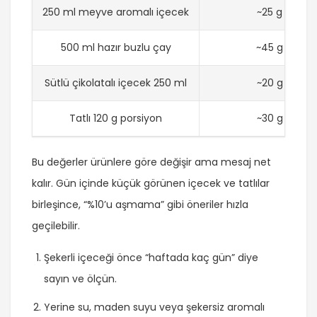
250 ml meyve aromalı içecek
~25 g
500 ml hazır buzlu çay
~45 g
Sütlü çikolatalı içecek 250 ml
~20 g
Tatlı 120 g porsiyon
~30 g
Bu değerler ürünlere göre değişir ama mesaj net
kalır. Gün içinde küçük görünen içecek ve tatlılar
birleşince, “%10’u aşmama” gibi öneriler hızla
geçilebilir.
Şekerli içeceği önce “haftada kaç gün” diye
sayın ve ölçün.
Yerine su, maden suyu veya şekersiz aromalı