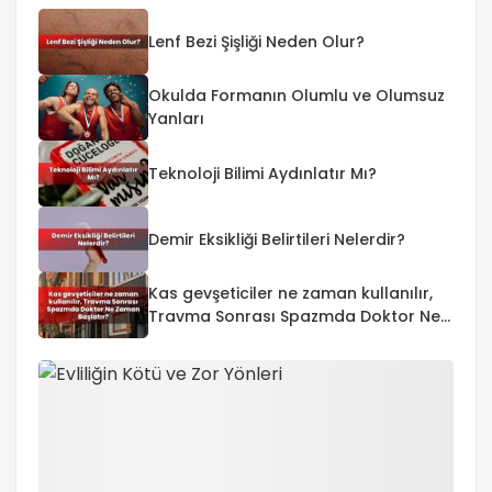
Lenf Bezi Şişliği Neden Olur?
Okulda Formanın Olumlu ve Olumsuz
Yanları
Teknoloji Bilimi Aydınlatır Mı?
Demir Eksikliği Belirtileri Nelerdir?
Kas gevşeticiler ne zaman kullanılır,
Travma Sonrası Spazmda Doktor Ne
Zaman Başlatır?