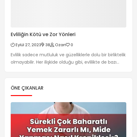
Evliliğin Kötü ve Zor Yönleri
Eylül 27, 2023
38
Ozan
0
Evlilik sadece mutluluk ve güzelliklerle dolu bir birliktelik
olmayabilir. Her ilişkide olduğu gibi, evlilikte de bazı
zorluklar ve olumsuz yönler bulunabilir. Evliliğin kötü ve
zor yönleriyle baş etmek, çiftlerin ilişkilerini
güçlendirmek ve mutlu bir evlilik sürdürmek için
ÖNE ÇIKANLAR
önemlidir. Bu makalede, evliliğin kötü ve zor yönlerini
ele alacağız. İletişim sorunları, uyumsuzluklar, maddi
sıkıntılar, çatışmalar gibi konuları […]