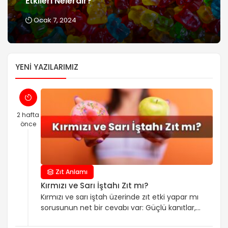
Etkileri Nelerdir?
Ocak 7, 2024
YENI YAZILARIMIZ
2 hafta
önce
Zıt Anlamı
Kırmızı ve Sarı İştahı Zıt mı?
Kırmızı ve sarı iştah üzerinde zıt etki yapar mı
sorusunun net bir cevabı var: Güçlü kanıtlar,
kırmızı ile sarının birbirinin tersine çalıştığını