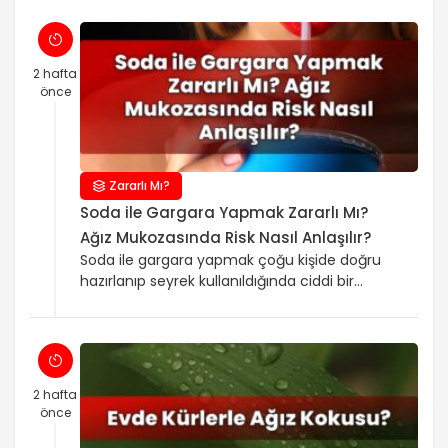
söylemiyor. Kırmızı ve sarı genellikle iştahı
farklı yollarla destekleyebilir; kırmızı daha çok
dikkati çeker ve yeme davranışını
hızlandırabildiği için iştahı artırma
2 hafta
eğilimindedir. Sarı ise daha çok neşeli ve
önce
pozitif bir ruh haliyle ilişkilendirilir, […]
Zararlı Mı?
Soda ile Gargara Yapmak Zararlı Mı?
Ağız Mukozasında Risk Nasıl Anlaşılır?
Soda ile gargara yapmak çoğu kişide doğru
hazırlanıp seyrek kullanıldığında ciddi bir
zarara yol açmaz, ama yanlış doz, fazla süre
ya da sık kullanım ağız içinde tahriş, yanma
ve hassasiyet yapabilir. Özellikle ağız
mukozası zaten hassassa, ağız yarası
eğiliminiz varsa ya da irrite edici bir başka
2 hafta
içerik eklendiğinde şikayet daha kolay ortaya
önce
çıkar. Ağız mukoza […]