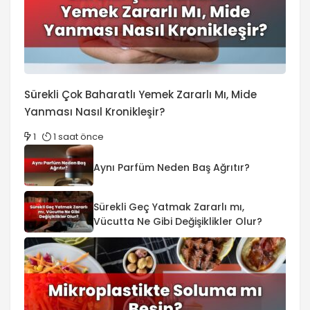
Sürekli Çok Baharatlı Yemek Zararlı Mı, Mide
Yanması Nasıl Kronikleşir?
1
1 saat önce
Aynı Parfüm Neden Baş Ağrıtır?
Sürekli Geç Yatmak Zararlı mı,
Vücutta Ne Gibi Değişiklikler Olur?