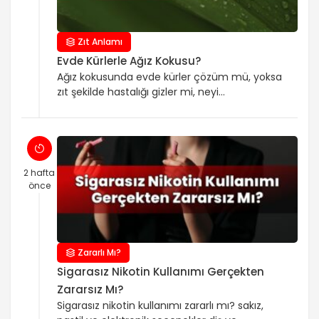
Zıt Anlamı
Evde Kürlerle Ağız Kokusu?
Ağız kokusunda evde kürler çözüm mü, yoksa
zıt şekilde hastalığı gizler mi, neyi
atlamamalısınız? sorusunun kısa cevabı
şudur: Evde yapılan düzenli ağız bakımı çoğu
kişide kokuyu azaltır, çünkü plak ve ağızdaki
bakteriler düşer. Ancak bazı çözümler
yalnızca kokuyu kısa süreliğine örtebilir ya da
2 hafta
alkol içeren gargaralar gibi etkenler ağız
önce
kuruluğunu artırarak durumu daha da
kötüleştirebilir. […]
Zararlı Mı?
Sigarasız Nikotin Kullanımı Gerçekten
Zararsız Mı?
Sigarasız nikotin kullanımı zararlı mı? sakız,