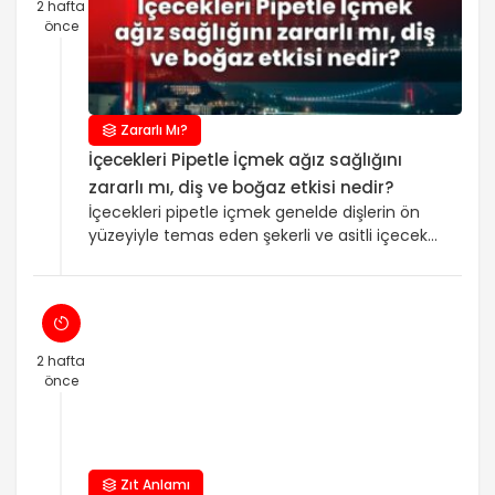
2 hafta
olduğunu” da kontrol etmek gerekir. Risk zıtlığı
önce
dediğimiz şey, aynı konu hakkında farklı
iddialar veya kurumların […]
Zararlı Mı?
İçecekleri Pipetle İçmek ağız sağlığını
zararlı mı, diş ve boğaz etkisi nedir?
İçecekleri pipetle içmek genelde dişlerin ön
yüzeyiyle temas eden şekerli ve asitli içecek
miktarını azalttığı için ağız sağlığı açısından
daha az zararlı olabilir. Yine de “tam koruma”
sağlamaz, çünkü şeker ve asit ağız içinde
yayılır ve uzun süre yudumlamak maruziyeti
uzatır. Boğaz tarafında ise çoğu kişi için
2 hafta
belirgin bir zarar beklenmez, fakat çok sıcak
önce
içecekler […]
Zıt Anlamı