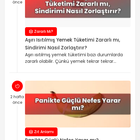
düşünceler haftalarca devam ediyorsa, iş,
önce
okul, ilişkiler ya da uyku üzerinde belirgin bir
bozulma […]
Zararlı Mı?
Aşırı Isıtılmış Yemek Tüketimi Zararlı mı,
Sindirimi Nasıl Zorlaştırır?
Aşırı ısıtılmış yemek tüketimi bazı durumlarda
zararlı olabilir. Çünkü yemek tekrar tekrar
ısıtıldığında hem besin kalitesi düşer hem de
saklama koşulları uygunsuzsa
mikroorganizmalar çoğalma riski taşır.
Sindirimi de zorlaştırır; özellikle yoğun kıvamlı
ve yağlı yemekler, çok kez ısıtılınca daha kuru
2 hafta
ve ağır hale gelerek midede daha uzun süre
önce
kalabilir. Sindirim üzerindeki etkiler genelde
yemeğin kaç […]
Zıt Anlamı