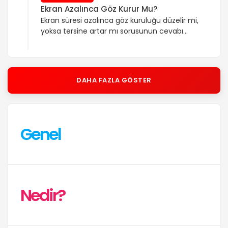
Ekran Azalınca Göz Kurur Mu?
Ekran süresi azalınca göz kuruluğu düzelir mi,
yoksa tersine artar mı sorusunun cevabı
çoğu kişi için “düzelir” yönündedir. Ekrana
uzun süre bakarken göz kırpma seyrekleştiği
için göz yüzeyindeki nem daha hızlı
buharlaşır. Bu süre azalınca şikayetler
DAHA FAZLA GÖSTER
genellikle hafifler. Buna karşın bazen tersine
artış görülebilir; zıt tetikleyici, ekranı bırakıp
aynı zamanda yakın mesafeye daha çok
odaklanmak, […]
Genel
Nedir?