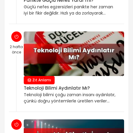
Panikte Güçlü Nefes Yarar mı?
Güçlü nefes egzersizleri panikte her zaman
iyi bir fikir değildir. Hızlı ya da zorlayarak
yapılan nefes, hiperventilasyon riskini
artırabilir ve ellerde yüzde karıncalanma, baş
dönmesi, göğüste sıkışma hissini daha da
kötüleştirebilir. Bu yüzden panikte genellikle
işe yarayan şey, zorlamak yerine yavaş ve
2 hafta
kontrollü nefes almaktır. Hiperventilasyon,
önce
nefesin olması gerekenden hızlı ve fazla hale
gelmesiyle oluşur. […]
Zıt Anlamı
Teknoloji Bilimi Aydınlatır Mı?
Teknoloji bilimi çoğu zaman insanı aydınlatır,
çünkü doğru yöntemlerle üretilen veriler
karmaşık konuları anlaşılır hale getirir. Ancak
yanlış veya eksik kaynaklardan gelen içerik,
yorumları gerçek bulguların önüne koyarsa
sizi yanlış yönlendirebilir. Bu yüzden mesajın
“ne söylediğini” kadar “dayanağının ne