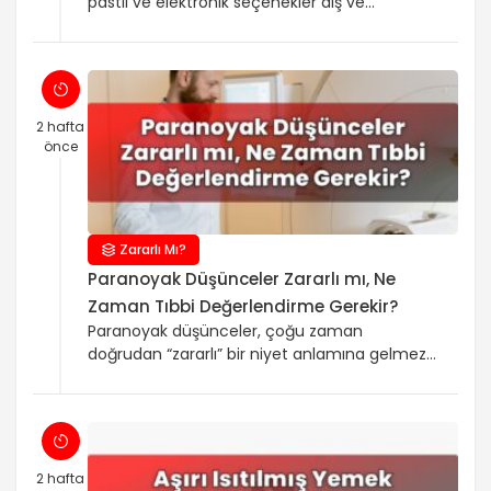
pastil ve elektronik seçenekler diş ve
solunumu nasıl etkiler? sorusunun kısa cevabı
şu: Genelde “zararsız” kabul edilmez. Nikotin
sakızı ve pastiller ağızda tükürüğü artırsa da
nikotin ağız dokusuna ve diş etlerine olumsuz
etki gösterebilir; ağız kuruluğu, ağız kokusu ve
2 hafta
yanak ya da dilde tahriş gibi şikayetler
önce
görülebilir. E-sigara tarafında […]
Zararlı Mı?
Paranoyak Düşünceler Zararlı mı, Ne
Zaman Tıbbi Değerlendirme Gerekir?
Paranoyak düşünceler, çoğu zaman
doğrudan “zararlı” bir niyet anlamına gelmez;
daha çok kaygı, stres ya da kişinin yaşadığı
durumu yanlış yorumlaması gibi bir işaret
olabilir. Sürekli şüphe hali de, kişi günlük
yaşamını etkilediğinde ve gerçeklikle bağını
sürdürmek zorlaştığında önem kazanır. Bu
2 hafta