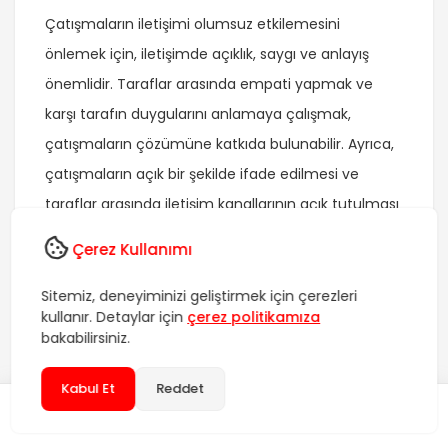
Çatışmaların iletişimi olumsuz etkilemesini
önlemek için, iletişimde açıklık, saygı ve anlayış
önemlidir. Taraflar arasında empati yapmak ve
karşı tarafın duygularını anlamaya çalışmak,
çatışmaların çözümüne katkıda bulunabilir. Ayrıca,
çatışmaların açık bir şekilde ifade edilmesi ve
taraflar arasında iletişim kanallarının açık tutulması
önemlidir.
Çerez Kullanımı
İletişimde çatışmaların çözülmesi için, taraflar
Sitemiz, deneyiminizi geliştirmek için çerezleri
arasında yapıcı bir iletişim kurulması
kullanır. Detaylar için
çerez politikamıza
bakabilirsiniz.
gerekmektedir. İletişimdeki tarafların birbirlerini
dinlemesi, anlamaya çalışması ve ortak çözümler
Kabul Et
Reddet
bulmaya odaklanması önemlidir. Böylece,
iletişimdeki çatışmaların çözülmesi ve uzlaşmanın